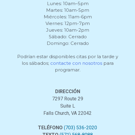
Lunes: 10am–5pm
Martes: 10am-5pm
Miércoles: 11am-6pm
Viernes: 12pm-7pm
Jueves: 10am-2pm
Sábado: Cerrado
Domingo: Cerrado
Podrían estar disponibles citas por la tarde y
los sábados;
contacte con nosotros
para
programar.
DIRECCIÓN
7297 Route 29
Suite L
Falls Church, VA 22042
TELÉFONO
(703) 536-2020
TEXTO
(571) 568-8088