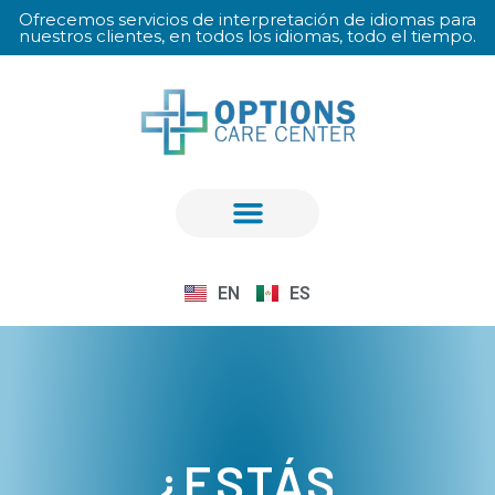
Ofrecemos servicios de interpretación de idiomas para
nuestros clientes, en todos los idiomas, todo el tiempo.
EN
ES
¿ESTÁS